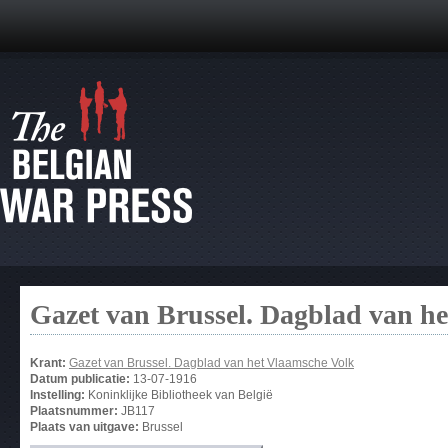
Gazet van Brussel. Dagblad van h
Krant:
Gazet van Brussel. Dagblad van het Vlaamsche Volk
Datum publicatie:
13-07-1916
Instelling:
Koninklijke Bibliotheek van België
Plaatsnummer:
JB117
Plaats van uitgave:
Brussel