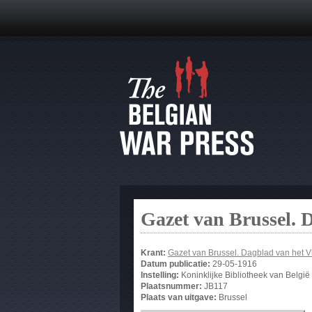
Gazet van Brussel. 
Krant:
Gazet van Brussel. Dagblad van het 
Datum publicatie:
29-05-1916
Instelling:
Koninklijke Bibliotheek van België
Plaatsnummer:
JB117
Plaats van uitgave:
Brussel