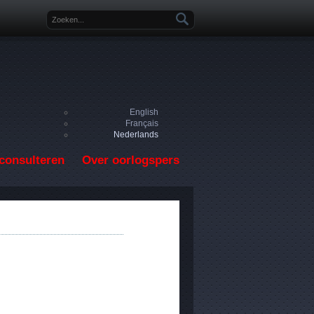
Zoekveld
English
Français
Nederlands
consulteren
Over oorlogspers