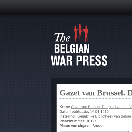
Gazet van Brussel. 
Krant:
Gazet van Brussel. Dagblad van het 
Datum publicatie:
14-04-1916
Instelling:
Koninklijke Bibliotheek van België
Plaatsnummer:
JB117
Plaats van uitgave:
Brussel