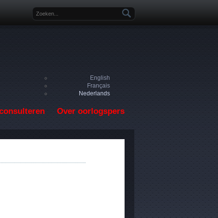
Zoekveld
English
Français
Nederlands
consulteren
Over oorlogspers