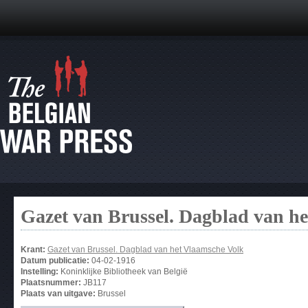
Gazet van Brussel. Dagblad van h
Krant:
Gazet van Brussel. Dagblad van het Vlaamsche Volk
Datum publicatie:
04-02-1916
Instelling:
Koninklijke Bibliotheek van België
Plaatsnummer:
JB117
Plaats van uitgave:
Brussel