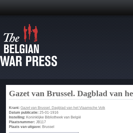
Gazet van Brussel. Dagblad van h
Krant:
Gazet van Brussel. Dagblad van het Vlaamsche Volk
Datum publicatie:
25-01-1916
Instelling:
Koninklijke Bibliotheek van België
Plaatsnummer:
JB117
Plaats van uitgave:
Brussel