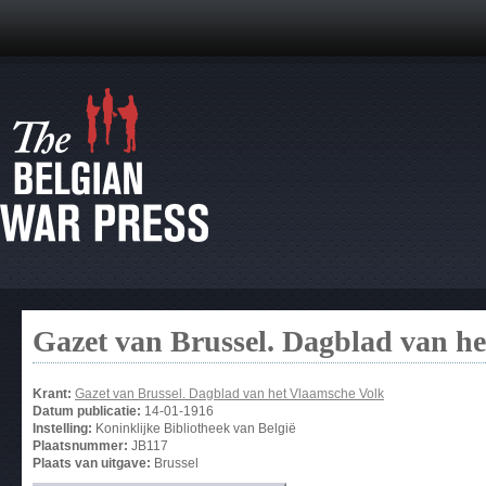
Gazet van Brussel. Dagblad van h
Krant:
Gazet van Brussel. Dagblad van het Vlaamsche Volk
Datum publicatie:
14-01-1916
Instelling:
Koninklijke Bibliotheek van België
Plaatsnummer:
JB117
Plaats van uitgave:
Brussel