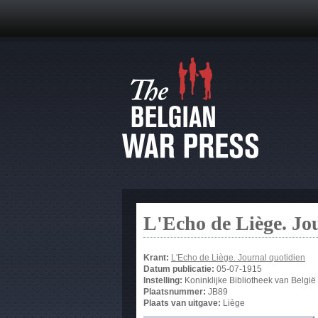
L'Echo de Liège. Jo
Krant:
L'Echo de Liège. Journal quotidien
Datum publicatie:
05-07-1915
Instelling:
Koninklijke Bibliotheek van België
Plaatsnummer:
JB89
Plaats van uitgave:
Liège