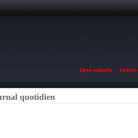
Overslaan en naar de inhoud gaan
Deze website
Online 
urnal quotidien