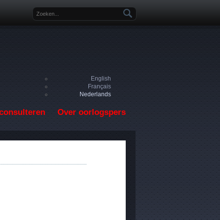
Zoekveld
English
Français
Nederlands
consulteren
Over oorlogspers