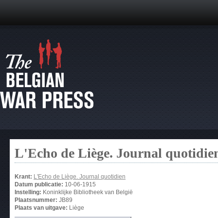
L'Echo de Liège. Journal quotidie
Krant:
L'Echo de Liège. Journal quotidien
Datum publicatie:
10-06-1915
Instelling:
Koninklijke Bibliotheek van België
Plaatsnummer:
JB89
Plaats van uitgave:
Liège