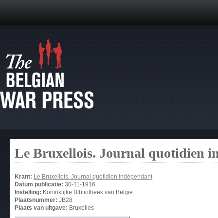
Le Bruxellois. Journal quotidien 
Krant:
Le Bruxellois. Journal quotidien indépendant
Datum publicatie:
30-11-1916
Instelling:
Koninklijke Bibliotheek van België
Plaatsnummer:
JB28
Plaats van uitgave:
Bruxelles