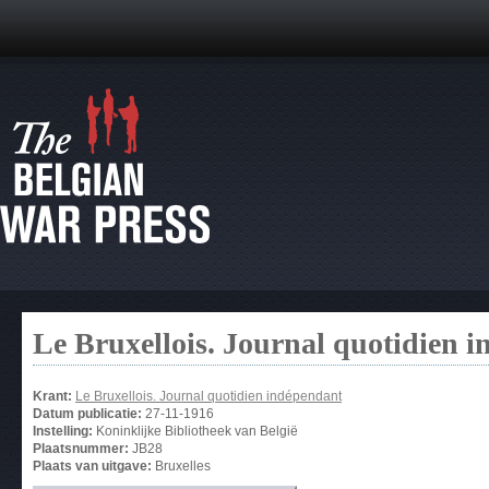
Le Bruxellois. Journal quotidien 
Krant:
Le Bruxellois. Journal quotidien indépendant
Datum publicatie:
27-11-1916
Instelling:
Koninklijke Bibliotheek van België
Plaatsnummer:
JB28
Plaats van uitgave:
Bruxelles