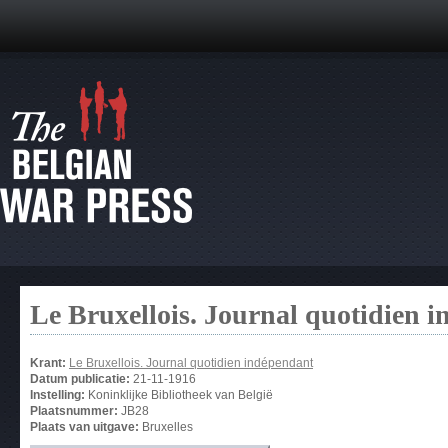
Le Bruxellois. Journal quotidien 
Krant:
Le Bruxellois. Journal quotidien indépendant
Datum publicatie:
21-11-1916
Instelling:
Koninklijke Bibliotheek van België
Plaatsnummer:
JB28
Plaats van uitgave:
Bruxelles