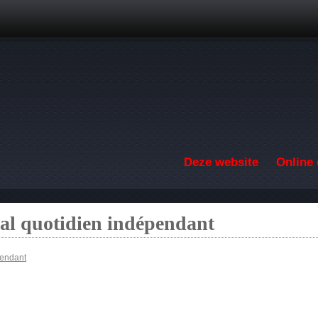
Overslaan en naar de inhoud gaan
Deze website
Online 
nal quotidien indépendant
pendant