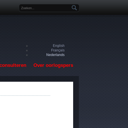
Zoekveld
English
Français
Nederlands
consulteren
Over oorlogspers