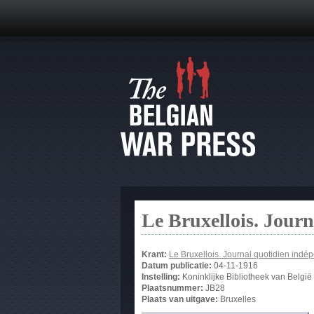
Le Bruxellois. Jour
Krant:
Le Bruxellois. Journal quotidien indé
Datum publicatie:
04-11-1916
Instelling:
Koninklijke Bibliotheek van België
Plaatsnummer:
JB28
Plaats van uitgave:
Bruxelles