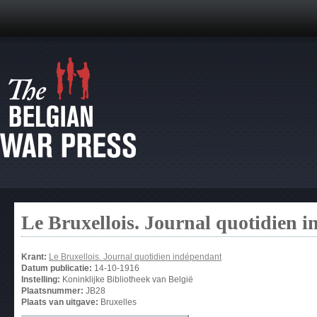
Le Bruxellois. Journal quotidien 
Krant:
Le Bruxellois. Journal quotidien indépendant
Datum publicatie:
14-10-1916
Instelling:
Koninklijke Bibliotheek van België
Plaatsnummer:
JB28
Plaats van uitgave:
Bruxelles