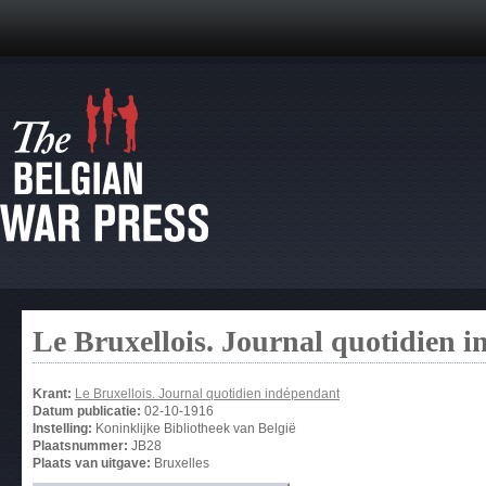
Le Bruxellois. Journal quotidien 
Krant:
Le Bruxellois. Journal quotidien indépendant
Datum publicatie:
02-10-1916
Instelling:
Koninklijke Bibliotheek van België
Plaatsnummer:
JB28
Plaats van uitgave:
Bruxelles