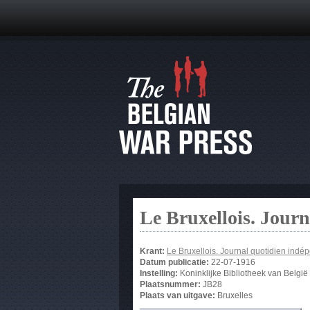
Le Bruxellois. Jour
Krant:
Le Bruxellois. Journal quotidien indé
Datum publicatie:
22-07-1916
Instelling:
Koninklijke Bibliotheek van België
Plaatsnummer:
JB28
Plaats van uitgave:
Bruxelles