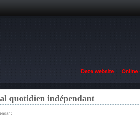
Overslaan en naar de inhoud gaan
Deze website
Online 
nal quotidien indépendant
pendant