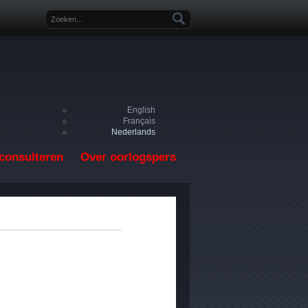
Zoekveld
English
Français
Nederlands
consulteren
Over oorlogspers