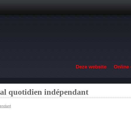
Overslaan en naar de inhoud gaan
Deze website
Online 
nal quotidien indépendant
pendant