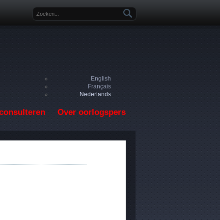
Zoekveld
English
Français
Nederlands
consulteren
Over oorlogspers