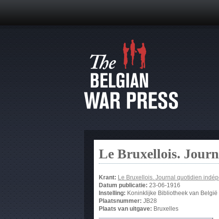
Le Bruxellois. Jour
Krant:
Le Bruxellois. Journal quotidien indé
Datum publicatie:
23-06-1916
Instelling:
Koninklijke Bibliotheek van België
Plaatsnummer:
JB28
Plaats van uitgave:
Bruxelles