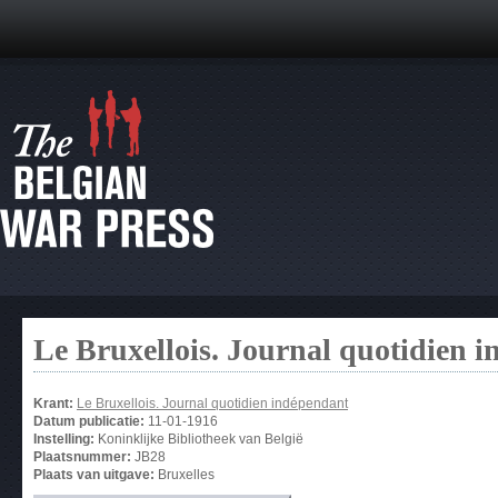
Le Bruxellois. Journal quotidien 
Krant:
Le Bruxellois. Journal quotidien indépendant
Datum publicatie:
11-01-1916
Instelling:
Koninklijke Bibliotheek van België
Plaatsnummer:
JB28
Plaats van uitgave:
Bruxelles