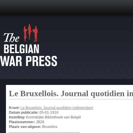
Le Bruxellois. Journal quotidien 
Krant:
Le Bruxellois. Journal quotidien indépendant
Datum publicatie:
05-01-1916
Instelling:
Koninklijke Bibliotheek van België
Plaatsnummer:
JB28
Plaats van uitgave:
Bruxelles