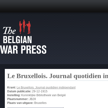
Le Bruxellois. Journal quotidien 
Krant:
Le Bruxellois. Journal quotidien indépendant
Datum publicatie:
29-12-1915
Instelling:
Koninklijke Bibliotheek van België
Plaatsnummer:
JB28
Plaats van uitgave:
Bruxelles