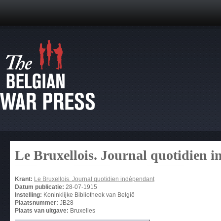
Le Bruxellois. Journal quotidien 
Krant:
Le Bruxellois. Journal quotidien indépendant
Datum publicatie:
28-07-1915
Instelling:
Koninklijke Bibliotheek van België
Plaatsnummer:
JB28
Plaats van uitgave:
Bruxelles