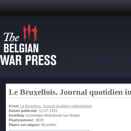
Le Bruxellois. Journal quotidien 
Krant:
Le Bruxellois. Journal quotidien indépendant
Datum publicatie:
12-07-1915
Instelling:
Koninklijke Bibliotheek van België
Plaatsnummer:
JB28
Plaats van uitgave:
Bruxelles