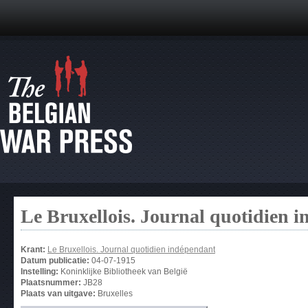
Le Bruxellois. Journal quotidien 
Krant:
Le Bruxellois. Journal quotidien indépendant
Datum publicatie:
04-07-1915
Instelling:
Koninklijke Bibliotheek van België
Plaatsnummer:
JB28
Plaats van uitgave:
Bruxelles