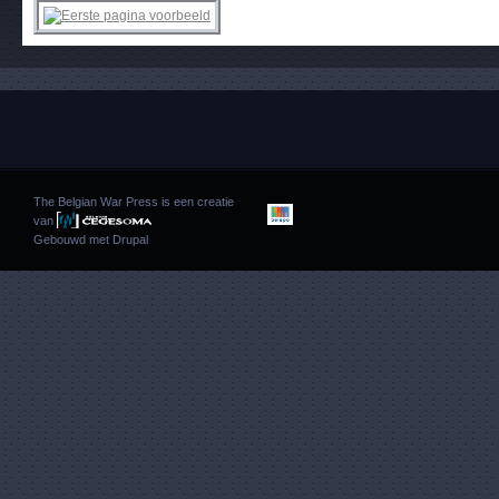
The Belgian War Press is een creatie
van
Gebouwd met
Drupal