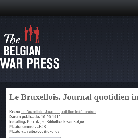
Le Bruxellois. Journal quotidien 
Krant:
Le Bruxellois. Journal quotidien indépendant
Datum publicatie:
16-06-1915
Instelling:
Koninklijke Bibliotheek van België
Plaatsnummer:
JB28
Plaats van uitgave:
Bruxelles