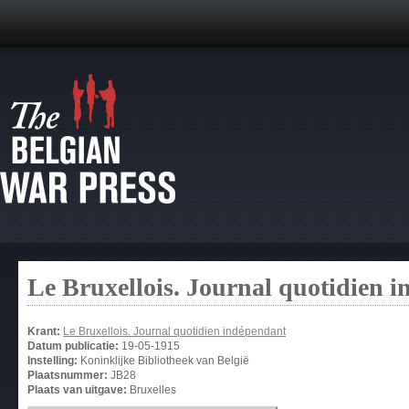
Le Bruxellois. Journal quotidien 
Krant:
Le Bruxellois. Journal quotidien indépendant
Datum publicatie:
19-05-1915
Instelling:
Koninklijke Bibliotheek van België
Plaatsnummer:
JB28
Plaats van uitgave:
Bruxelles