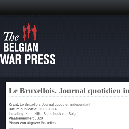
Le Bruxellois. Journal quotidien 
Krant:
Le Bruxellois. Journal quotidien indépendant
Datum publicatie:
26-09-1914
Instelling:
Koninklijke Bibliotheek van België
Plaatsnummer:
JB28
Plaats van uitgave:
Bruxelles