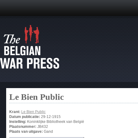
Le Bien Public
Krant:
Le Bien Public
Datum publicatie:
29-12-1915
Instelling:
Koninklijke Bibliotheek van België
Plaatsnummer:
JB432
Plaats van uitgave:
Gand