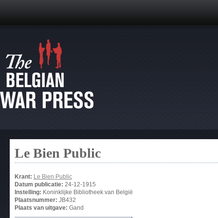
Le Bien Public
Krant:
Le Bien Public
Datum publicatie:
24-12-1915
Instelling:
Koninklijke Bibliotheek van België
Plaatsnummer:
JB432
Plaats van uitgave:
Gand