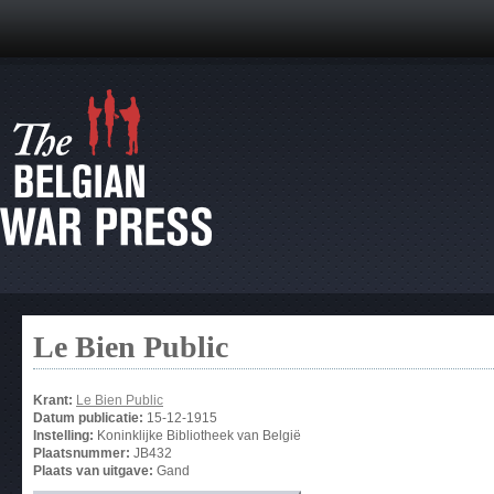
Le Bien Public
Krant:
Le Bien Public
Datum publicatie:
15-12-1915
Instelling:
Koninklijke Bibliotheek van België
Plaatsnummer:
JB432
Plaats van uitgave:
Gand