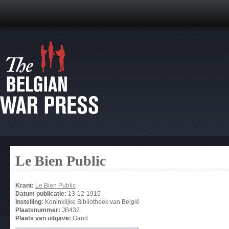
Le Bien Public
Krant:
Le Bien Public
Datum publicatie:
13-12-1915
Instelling:
Koninklijke Bibliotheek van België
Plaatsnummer:
JB432
Plaats van uitgave:
Gand