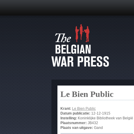
Le Bien Public
Krant:
Le Bien Public
Datum publicatie:
12-12-1915
Instelling:
Koninklijke Bibliotheek van België
Plaatsnummer:
JB432
Plaats van uitgave:
Gand