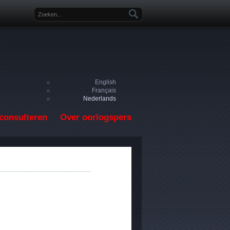
Zoekveld
English
Français
Nederlands
consulteren
Over oorlogspers