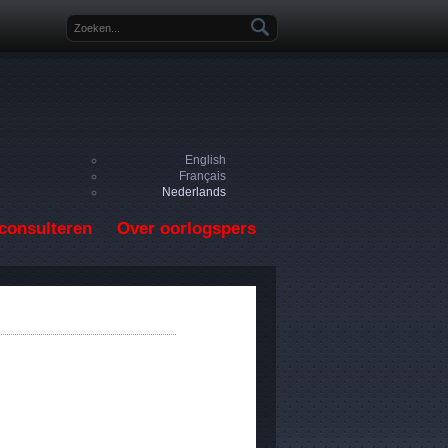
Zoekveld
English
Français
Nederlands
consulteren
Over oorlogspers