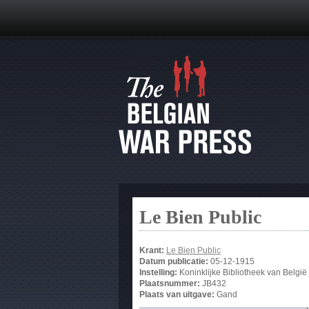
Le Bien Public
Krant:
Le Bien Public
Datum publicatie:
05-12-1915
Instelling:
Koninklijke Bibliotheek van België
Plaatsnummer:
JB432
Plaats van uitgave:
Gand