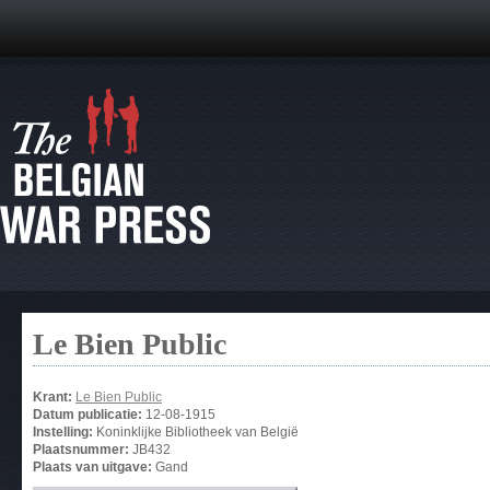
Le Bien Public
Krant:
Le Bien Public
Datum publicatie:
12-08-1915
Instelling:
Koninklijke Bibliotheek van België
Plaatsnummer:
JB432
Plaats van uitgave:
Gand