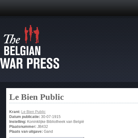
Le Bien Public
Krant:
Le Bien Public
Datum publicatie:
30-07-1915
Instelling:
Koninklijke Bibliotheek van België
Plaatsnummer:
JB432
Plaats van uitgave:
Gand