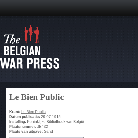
Le Bien Public
Krant:
Le Bien Public
Datum publicatie:
29-07-1915
Instelling:
Koninklijke Bibliotheek van België
Plaatsnummer:
JB432
Plaats van uitgave:
Gand