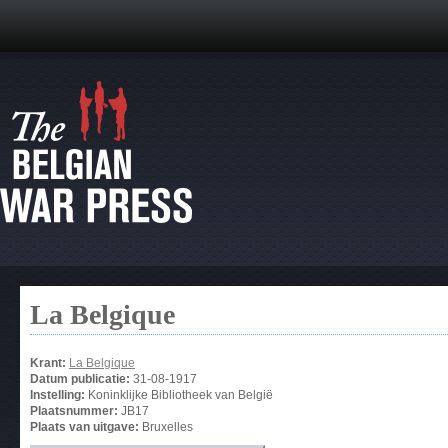
La Belgique
Krant:
La Belgique
Datum publicatie:
31-08-1917
Instelling:
Koninklijke Bibliotheek van België
Plaatsnummer:
JB17
Plaats van uitgave:
Bruxelles