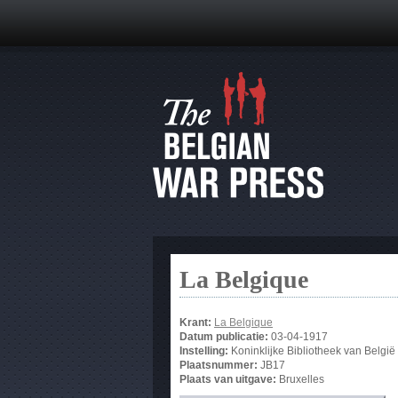
La Belgique
Krant:
La Belgique
Datum publicatie:
03-04-1917
Instelling:
Koninklijke Bibliotheek van België
Plaatsnummer:
JB17
Plaats van uitgave:
Bruxelles