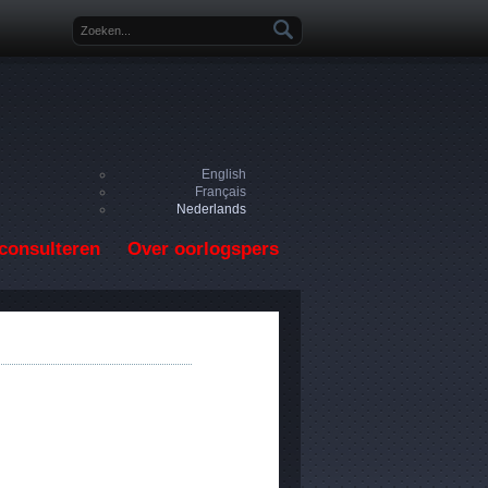
Zoekveld
English
Français
Nederlands
consulteren
Over oorlogspers