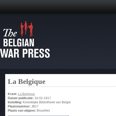
La Belgique
Krant:
La Belgique
Datum publicatie:
16-02-1917
Instelling:
Koninklijke Bibliotheek van België
Plaatsnummer:
JB17
Plaats van uitgave:
Bruxelles