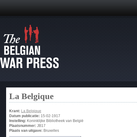
La Belgique
Krant:
La Belgique
Datum publicatie:
15-02-1917
Instelling:
Koninklijke Bibliotheek van België
Plaatsnummer:
JB17
Plaats van uitgave:
Bruxelles