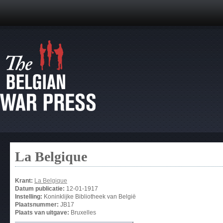
La Belgique
Krant:
La Belgique
Datum publicatie:
12-01-1917
Instelling:
Koninklijke Bibliotheek van België
Plaatsnummer:
JB17
Plaats van uitgave:
Bruxelles