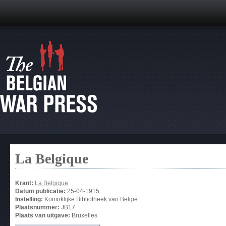
La Belgique
Krant:
La Belgique
Datum publicatie:
25-04-1915
Instelling:
Koninklijke Bibliotheek van België
Plaatsnummer:
JB17
Plaats van uitgave:
Bruxelles