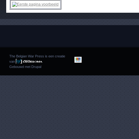
The Belgian War Press is een creatie
van
Gebouwd met
Drupal