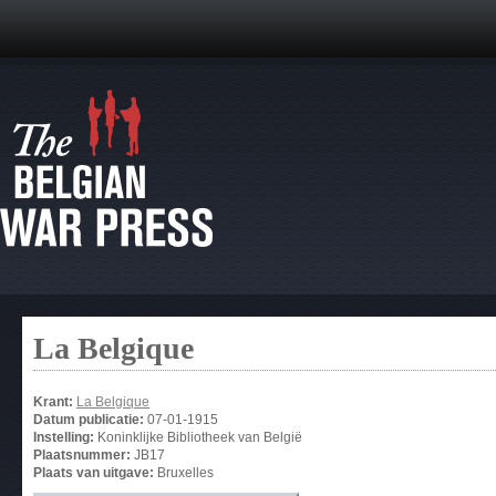
La Belgique
Krant:
La Belgique
Datum publicatie:
07-01-1915
Instelling:
Koninklijke Bibliotheek van België
Plaatsnummer:
JB17
Plaats van uitgave:
Bruxelles