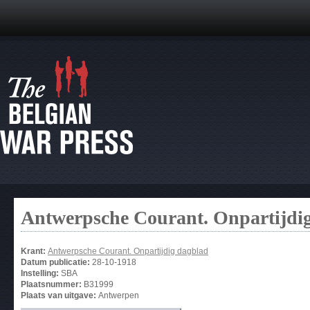
Antwerpsche Courant. Onpartijdi
Krant:
Antwerpsche Courant. Onpartijdig dagblad
Datum publicatie:
28-10-1918
Instelling:
SBA
Plaatsnummer:
B31999
Plaats van uitgave:
Antwerpen