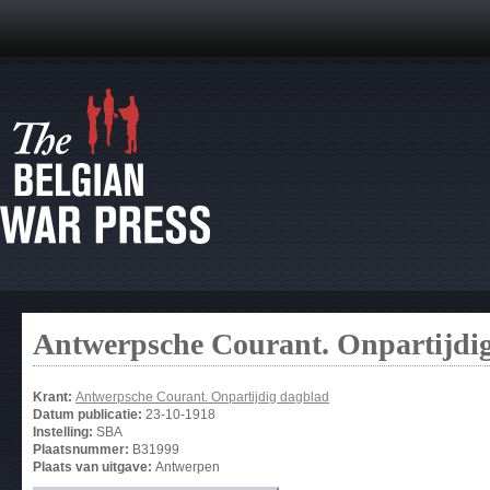
Antwerpsche Courant. Onpartijdi
Krant:
Antwerpsche Courant. Onpartijdig dagblad
Datum publicatie:
23-10-1918
Instelling:
SBA
Plaatsnummer:
B31999
Plaats van uitgave:
Antwerpen