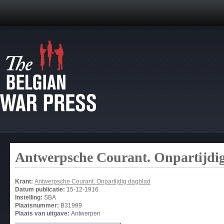
Antwerpsche Courant. Onpartijdi
Krant:
Antwerpsche Courant. Onpartijdig dagblad
Datum publicatie:
15-12-1916
Instelling:
SBA
Plaatsnummer:
B31999
Plaats van uitgave:
Antwerpen