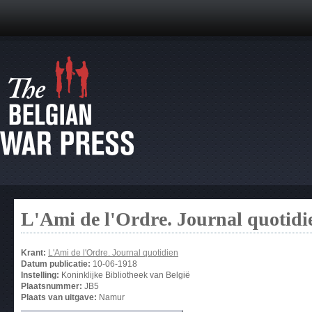
L'Ami de l'Ordre. Journal quotidi
Krant:
L'Ami de l'Ordre. Journal quotidien
Datum publicatie:
10-06-1918
Instelling:
Koninklijke Bibliotheek van België
Plaatsnummer:
JB5
Plaats van uitgave:
Namur