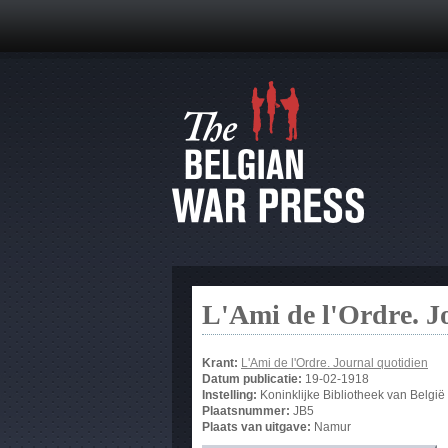
L'Ami de l'Ordre. J
Krant:
L'Ami de l'Ordre. Journal quotidien
Datum publicatie:
19-02-1918
Instelling:
Koninklijke Bibliotheek van België
Plaatsnummer:
JB5
Plaats van uitgave:
Namur