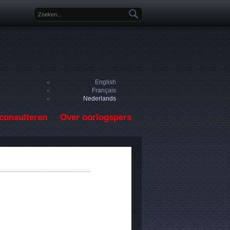
Zoekveld
English
Français
Nederlands
consulteren
Over oorlogspers