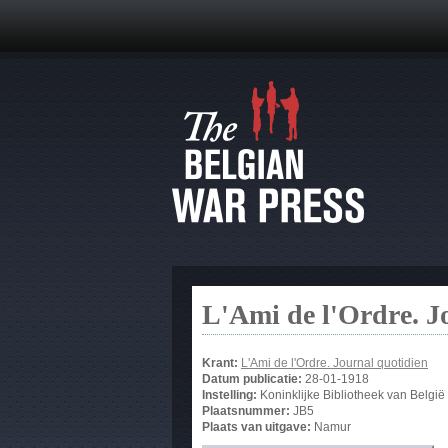
L'Ami de l'Ordre. J
Krant:
L'Ami de l'Ordre. Journal quotidien
Datum publicatie:
28-01-1918
Instelling:
Koninklijke Bibliotheek van België
Plaatsnummer:
JB5
Plaats van uitgave:
Namur