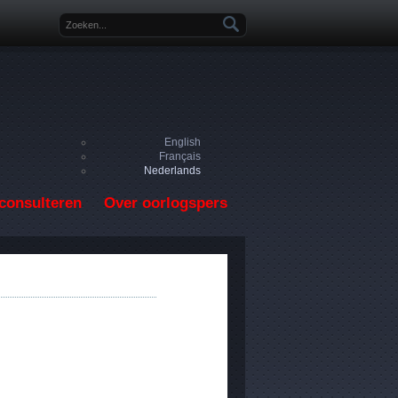
Zoekveld
English
Français
Nederlands
consulteren
Over oorlogspers