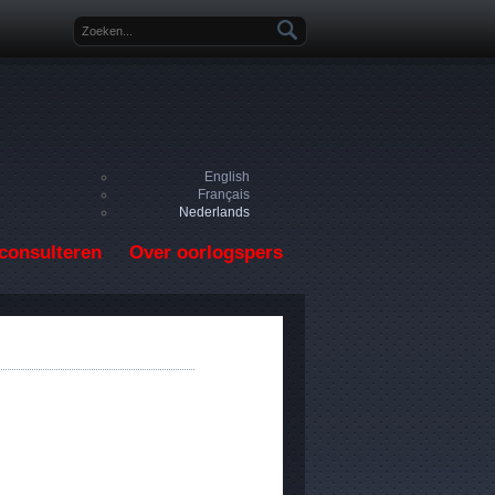
Zoekveld
English
Français
Nederlands
consulteren
Over oorlogspers