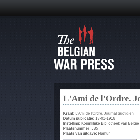
L'Ami de l'Ordre. J
Krant:
L'Ami de l'Ordre. Journal quotidien
Datum publicatie:
18-01-1918
Instelling:
Koninklijke Bibliotheek van België
Plaatsnummer:
JB5
Plaats van uitgave:
Namur