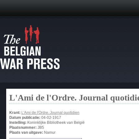
L'Ami de l'Ordre. Journal quotidi
Krant:
L'Ami de l'Ordre. Journal quotidien
Datum publicatie:
04-02-1917
Instelling:
Koninklijke Bibliotheek van België
Plaatsnummer:
JB5
Plaats van uitgave:
Namur