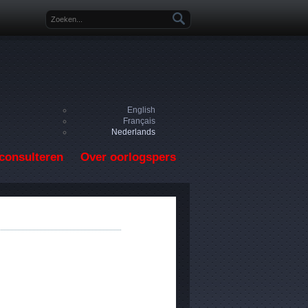
Zoekveld
English
Français
Nederlands
consulteren
Over oorlogspers