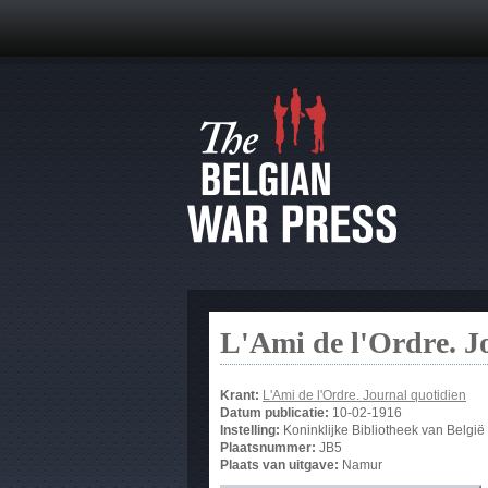
L'Ami de l'Ordre. J
Krant:
L'Ami de l'Ordre. Journal quotidien
Datum publicatie:
10-02-1916
Instelling:
Koninklijke Bibliotheek van België
Plaatsnummer:
JB5
Plaats van uitgave:
Namur